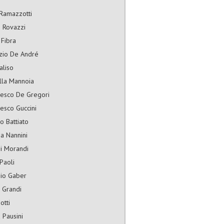
Ramazzotti
 Rovazzi
 Fibra
izio De André
aliso
lla Mannoia
cesco De Gregori
esco Guccini
o Battiato
a Nannini
i Morandi
Paoli
gio Gaber
 Grandi
otti
 Pausini