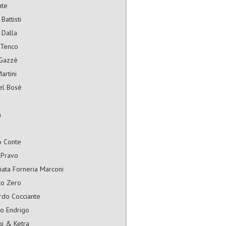
nte
Battisti
 Dalla
 Tenco
Gazzè
artini
el Bosè
à
o Conte
 Pravo
ata Forneria Marconi
to Zero
rdo Cocciante
io Endrigo
gi & Ketra