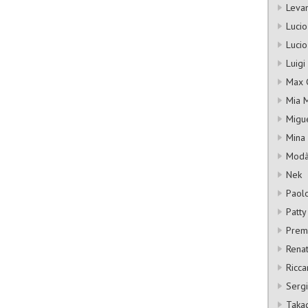
Leva
Lucio 
Lucio
Luigi
Max 
Mia M
Migu
Mina
Mod
Nek
Paol
Patty
Premi
Rena
Ricca
Serg
Taka