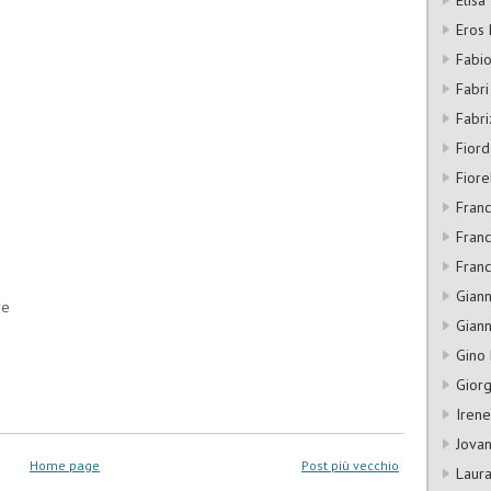
Eros 
Fabio
Fabri
Fabr
Fiord
Fiore
Fran
Franc
Franc
Giann
re
Giann
Gino 
Gior
Irene
Jovan
Home page
Post più vecchio
Laura