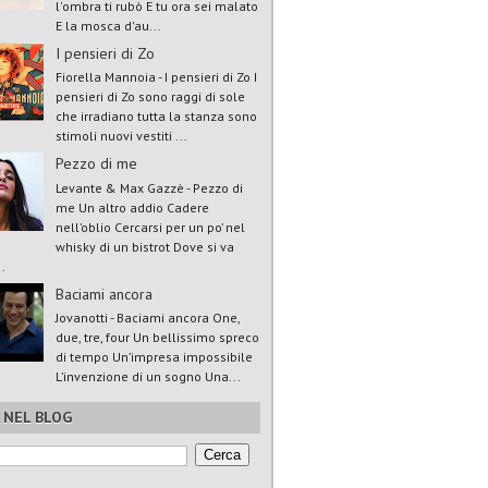
l'ombra ti rubò E tu ora sei malato
E la mosca d'au...
I pensieri di Zo
Fiorella Mannoia - I pensieri di Zo I
pensieri di Zo sono raggi di sole
che irradiano tutta la stanza sono
stimoli nuovi vestiti ...
Pezzo di me
Levante & Max Gazzè - Pezzo di
me Un altro addio Cadere
nell’oblio Cercarsi per un po’ nel
whisky di un bistrot Dove si va
.
Baciami ancora
Jovanotti - Baciami ancora One,
due, tre, four Un bellissimo spreco
di tempo Un’impresa impossibile
L’invenzione di un sogno Una...
 NEL BLOG