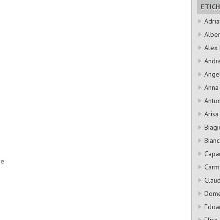
ETIC
Adri
Albe
Alex B
Andre
Ange
Anna
Anton
Arisa
Biagi
Bianc
Capa
re
Carm
Claud
Dome
Edoa
Elisa