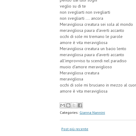
pendo dai tuoi sogni
veglio su di te
non svegliarti non svegliarti
non svegliarti .... ancora
Meravigliosa creatura sei sola al mondo
meravigliosa paura d'averti accanto
occhi di sole mi tremano le parole
amore è vita meravigliosa
Meravigliosa creatura un bacio lento
meravigliosa paura d'averti accanto
all'improvviso tu scendi nel paradiso
muoio d'amore meraviglioso
Meravigliosa creatura
meravigliosa
occhi di sole mi bruciano in mezzo al cuo
amore è vita meravigliosa
Categories:
Gianna Nannini
Post più recente