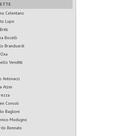
HETTE
ano Celentano
rto Lupo
ritti
a Bocelli
lo Branduardi
 Oxa
ello Venditti
o Antonacci
a Atzei
rezza
en Consoli
io Baglioni
nico Modugno
rdo Bennato