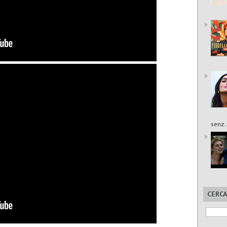
senz..
CERCA