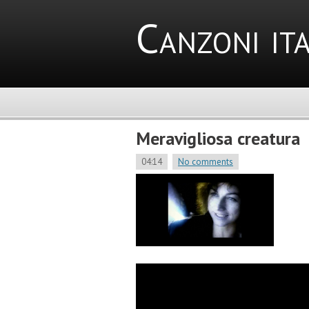
Canzoni ita
Meravigliosa creatura
04:14
No comments