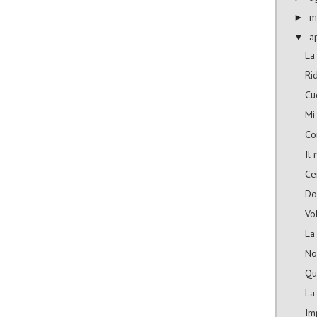
m
►
a
▼
La 
Ri
Cu
Mi 
Co
Il
Ce
Do
Vo
La
No
Qu
La
Im