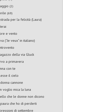
aggio
(2)
prile
(69)
strada per la felicità (Laura)
derai
ore e vento
va ("Je veux" in italiano)
ntrovento
 ragazzo della via Gluck
rvo a primavera
nna con te
lesse il cielo
 donna cannone
n voglio mica la luna
ello che le donne non dicono
 paura che ho di perderti
pressioni di settembre