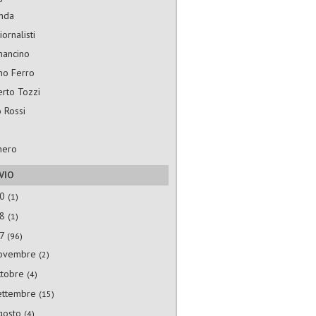
nda
ornalisti
mancino
no Ferro
rto Tozzi
 Rossi
hero
VIO
20
(1)
18
(1)
17
(96)
ovembre
(2)
ttobre
(4)
ettembre
(15)
gosto
(4)