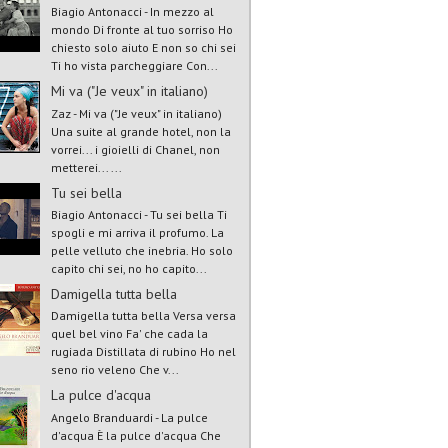
Biagio Antonacci - In mezzo al
mondo Di fronte al tuo sorriso Ho
chiesto solo aiuto E non so chi sei
Ti ho vista parcheggiare Con...
Mi va ("Je veux" in italiano)
Zaz - Mi va ("Je veux" in italiano)
Una suite al grande hotel, non la
vorrei... i gioielli di Chanel, non
metterei... ...
Tu sei bella
Biagio Antonacci - Tu sei bella Ti
spogli e mi arriva il profumo. La
pelle velluto che inebria. Ho solo
capito chi sei, no ho capito...
Damigella tutta bella
Damigella tutta bella Versa versa
quel bel vino Fa' che cada la
rugiada Distillata di rubino Ho nel
seno rio veleno Che v...
La pulce d'acqua
Angelo Branduardi - La pulce
d'acqua È la pulce d'acqua Che