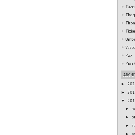
Taze
Thegi
Tiro
Tizia
Umbe
Vasco
Zaz
Zucc
ARCHI
20
►
20
►
20
▼
n
►
o
►
s
►
a
►