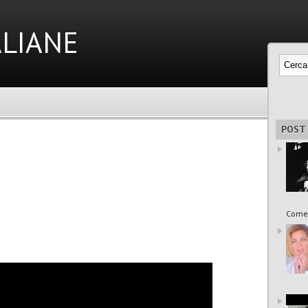
liane
POST
Come 