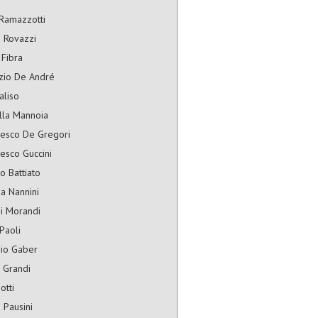
Ramazzotti
 Rovazzi
 Fibra
izio De André
aliso
lla Mannoia
cesco De Gregori
esco Guccini
o Battiato
a Nannini
i Morandi
Paoli
gio Gaber
 Grandi
otti
 Pausini