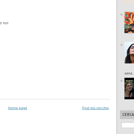
e noi
senz..
Home page
Post più vecchio
CERCA