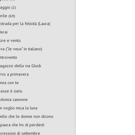
aggio
(2)
prile
(69)
strada per la felicità (Laura)
derai
ore e vento
va ("Je veux" in italiano)
ntrovento
 ragazzo della via Gluck
rvo a primavera
nna con te
lesse il cielo
 donna cannone
n voglio mica la luna
ello che le donne non dicono
 paura che ho di perderti
pressioni di settembre