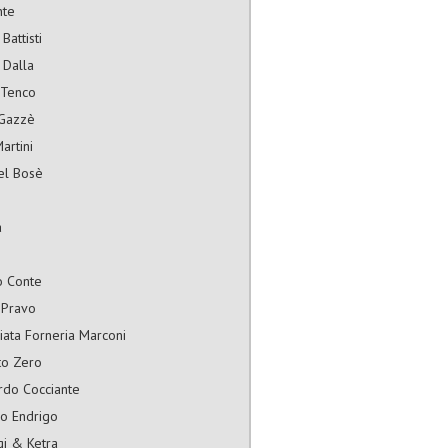
nte
Battisti
 Dalla
 Tenco
Gazzè
artini
el Bosè
à
o Conte
 Pravo
ata Forneria Marconi
to Zero
rdo Cocciante
io Endrigo
gi & Ketra