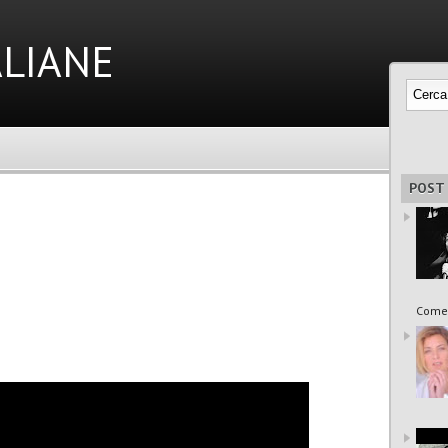
liane
POST
Come 