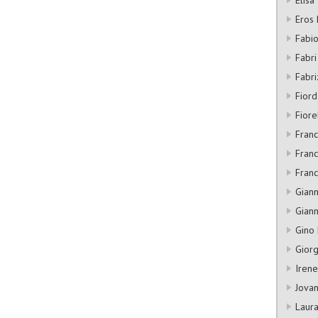
Eros 
Fabio
Fabri
Fabr
Fiord
Fiore
Fran
Franc
Franc
Giann
Giann
Gino 
Gior
Irene
Jovan
Laura