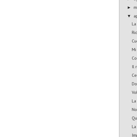
m
►
a
▼
La 
Ri
Cu
Mi 
Co
Il
Ce
Do
Vo
La
No
Qu
La
Im