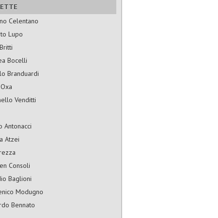
HETTE
ano Celentano
rto Lupo
ritti
a Bocelli
lo Branduardi
 Oxa
ello Venditti
o Antonacci
a Atzei
rezza
en Consoli
io Baglioni
nico Modugno
rdo Bennato