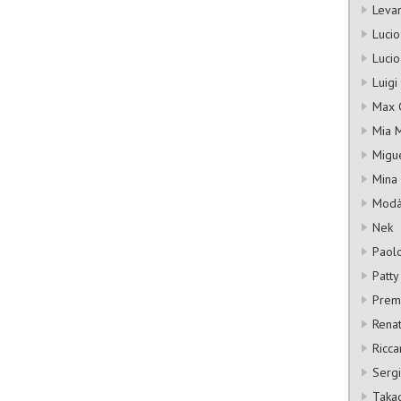
Leva
Lucio 
Lucio
Luigi
Max 
Mia M
Migu
Mina
Mod
Nek
Paol
Patty
Premi
Rena
Ricca
Serg
Taka