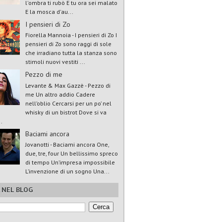
l'ombra ti rubò E tu ora sei malato
E la mosca d'au...
I pensieri di Zo
Fiorella Mannoia - I pensieri di Zo I
pensieri di Zo sono raggi di sole
che irradiano tutta la stanza sono
stimoli nuovi vestiti ...
Pezzo di me
Levante & Max Gazzè - Pezzo di
me Un altro addio Cadere
nell’oblio Cercarsi per un po’ nel
whisky di un bistrot Dove si va
.
Baciami ancora
Jovanotti - Baciami ancora One,
due, tre, four Un bellissimo spreco
di tempo Un’impresa impossibile
L’invenzione di un sogno Una...
 NEL BLOG