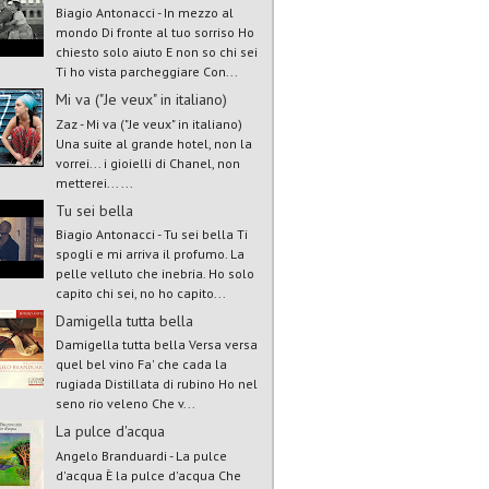
Biagio Antonacci - In mezzo al
mondo Di fronte al tuo sorriso Ho
chiesto solo aiuto E non so chi sei
Ti ho vista parcheggiare Con...
Mi va ("Je veux" in italiano)
Zaz - Mi va ("Je veux" in italiano)
Una suite al grande hotel, non la
vorrei... i gioielli di Chanel, non
metterei... ...
Tu sei bella
Biagio Antonacci - Tu sei bella Ti
spogli e mi arriva il profumo. La
pelle velluto che inebria. Ho solo
capito chi sei, no ho capito...
Damigella tutta bella
Damigella tutta bella Versa versa
quel bel vino Fa' che cada la
rugiada Distillata di rubino Ho nel
seno rio veleno Che v...
La pulce d'acqua
Angelo Branduardi - La pulce
d'acqua È la pulce d'acqua Che