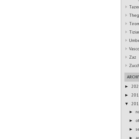
Taze
Thegi
Tiro
Tizia
Umbe
Vasco
Zaz
Zucc
ARCHI
20
►
20
►
20
▼
n
►
o
►
s
►
a
►