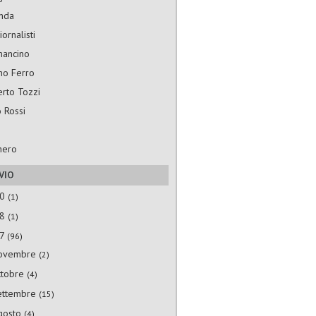
nda
ornalisti
mancino
no Ferro
rto Tozzi
 Rossi
hero
VIO
20
(1)
18
(1)
17
(96)
ovembre
(2)
ttobre
(4)
ettembre
(15)
gosto
(4)