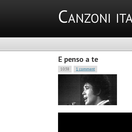
Canzoni ita
E penso a te
10:38
1 comment