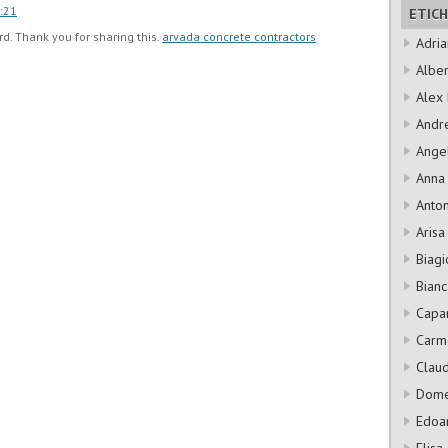
2:21
ETIC
rd. Thank you for sharing this.
arvada concrete contractors
Adri
Albe
Alex B
Andre
Ange
Anna
Anton
Arisa
Biagi
Bianc
Capa
Carm
Claud
Dome
Edoa
Elisa